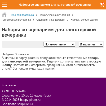
0
Наборы со сценарием для гангстерской вечеринки
Всё для праздника
Тематические вечеринки
Гангстерская вечеринка
Сценарии и канцелярия
Наборы со сценарием
Наборы со сценарием для гангстерской
вечеринки
Найдено 0 товаров.
В магазине happy-pirate.ru продаются только качественные
товары
для гангстерской вечеринки
. Ищете и хотите купить
гангстерскую
шляпу
, костюм или оформить праздничный стол в гангстерском
стиле? Вы попали туда, куда нужно!.
Контакты
+7 915 057-39-84
Ежедневно с 10 до 18 часов (мск)
© 2014-2026 happy-pirate.ru
Все права защищены