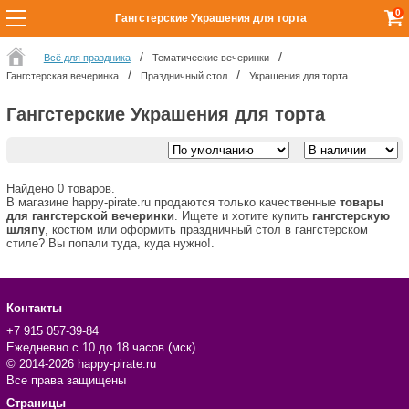
0
Гангстерские Украшения для торта
Всё для праздника
Тематические вечеринки
Гангстерская вечеринка
Праздничный стол
Украшения для торта
Гангстерские Украшения для торта
Найдено 0 товаров.
В магазине happy-pirate.ru продаются только качественные
товары
для гангстерской вечеринки
. Ищете и хотите купить
гангстерскую
шляпу
, костюм или оформить праздничный стол в гангстерском
стиле? Вы попали туда, куда нужно!.
Контакты
+7 915 057-39-84
Ежедневно с 10 до 18 часов (мск)
© 2014-2026 happy-pirate.ru
Все права защищены
Страницы