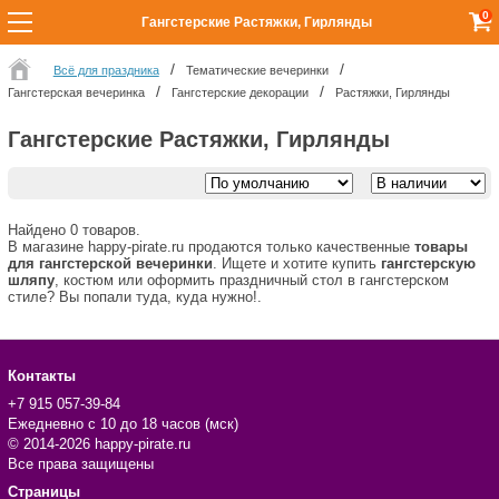
0
Гангстерские Растяжки, Гирлянды
Всё для праздника
Тематические вечеринки
Гангстерская вечеринка
Гангстерские декорации
Растяжки, Гирлянды
Гангстерские Растяжки, Гирлянды
Найдено 0 товаров.
В магазине happy-pirate.ru продаются только качественные
товары
для гангстерской вечеринки
. Ищете и хотите купить
гангстерскую
шляпу
, костюм или оформить праздничный стол в гангстерском
стиле? Вы попали туда, куда нужно!.
Контакты
+7 915 057-39-84
Ежедневно с 10 до 18 часов (мск)
© 2014-2026 happy-pirate.ru
Все права защищены
Страницы