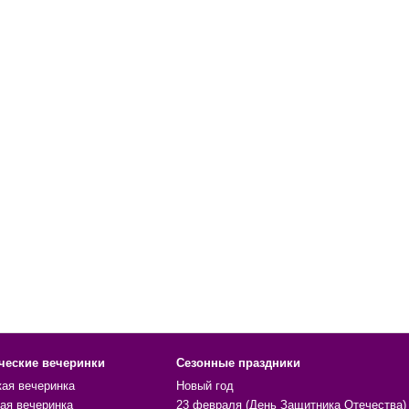
ческие вечеринки
Сезонные праздники
кая вечеринка
Новый год
ая вечеринка
23 февраля (День Защитника Отечества)