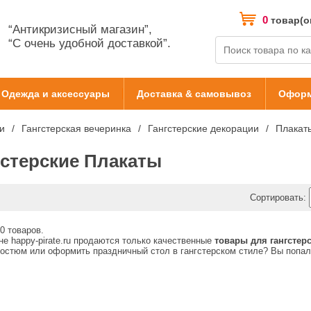
0
товар(о
“Антикризисный магазин”,
“С очень удобной доставкой”.
Одежда и аксессуары
Доставка & самовывоз
Оформ
и
Гангстерская вечеринка
Гангстерские декорации
Плакат
гстерские Плакаты
Сортировать:
0 товаров.
не happy-pirate.ru продаются только качественные
товары для гангстер
костюм или оформить праздничный стол в гангстерском стиле? Вы попали