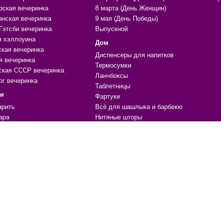
рская вечеринка
8 марта (День Женщин)
анская вечеринка
9 мая (День Победы)
Гэтсби вечеринка
Выпускной
я хэллоуина
Дом
ская вечеринка
Диспенсеры для напитков
я вечеринка
Термосумки
ская СССР вечеринка
Ланчбоксы
ог вечеринка
Таблетницы
ки
Фартуки
арить
Всё для шашлыка и барбекю
ара
Нитяные шторы
ики, поводы
Органайзеры и чехлы
ечениям
Массажеры
е
Копилки
Формы для льда и выпечки
 для праздника, вечеринки
Жидкая кожа
ичный стол
Материалы для ремонта
ции, шары
Мочалки
уары, одежда, атрибутика
Гамаки
грушки
Магниты
УФ фонарики