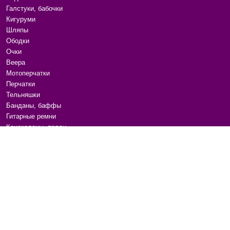
Галстуки, бабочки
Кигуруми
Шляпы
Ободки
Очки
Веера
Мотоперчатки
Перчатки
Тельняшки
Банданы, баффы
Гитарные ремни
Канекалоны, пряди
Расчески
Аксессуары для волос
Маски для сна
Бижутерия
Ремни и пояса
Сумки на плечо
Для животных
Переводные татуировки
Наклейки для ногтей