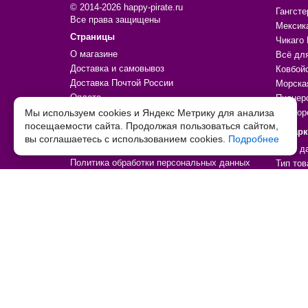
© 2014-2026 happy-pirate.ru
Гангсте
Все права защищены
Мексик
Страницы
Чикаго 
О магазине
Всё дл
Доставка и самовывоз
Ковбой
Доставка Почтой России
Морска
Оплата
Пионер
Контакты
Мы используем cookies и Яндекс Метрику для анализа
Единор
посещаемости сайта. Продолжая пользоваться сайтом,
Дополнительно
Подар
вы соглашаетесь с использованием cookies.
Подробнее
Личный кабинет
Кому д
Политика обработки персональных данных
Тип тов
Согласие на обработку персональных данных
Праздн
Договор-оферта
По увл
Возврат товара
По цен
Товары со скидкой
Товары
Таблица детских размеров
Праздн
Декора
Аксесс
Игры, и