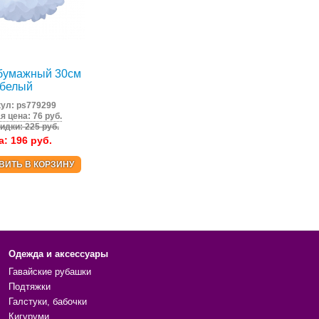
бумажный 30см
белый
кул:
ps779299
я цена: 76 руб.
идки: 225 руб.
а:
196
руб.
ВИТЬ В КОРЗИНУ
Одежда и аксессуары
Гавайские рубашки
Подтяжки
Галстуки, бабочки
Кигуруми