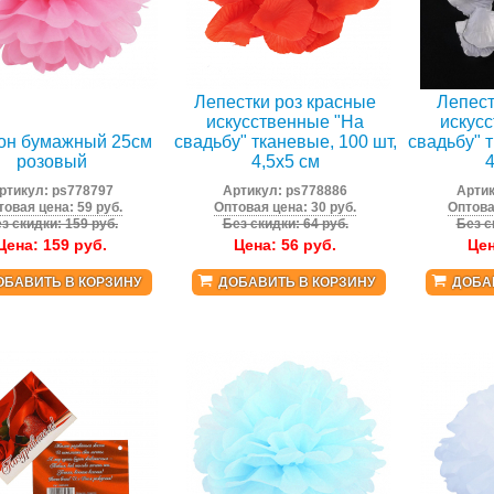
Лепестки роз красные
Лепест
искусственные "На
искус
он бумажный 25см
свадьбу" тканевые, 100 шт,
свадьбу" т
розовый
4,5x5 см
4
ртикул:
ps778797
Артикул:
ps778886
Арти
товая цена: 59 руб.
Оптовая цена: 30 руб.
Оптова
з скидки: 159 руб.
Без скидки: 64 руб.
Без с
Цена:
159
руб.
Цена:
56
руб.
Це
ОБАВИТЬ В КОРЗИНУ
ДОБАВИТЬ В КОРЗИНУ
ДОБА