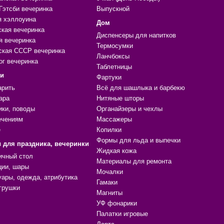
Гэтсби вечеринка
Выпускной
я хэллоуина
Дом
ская вечеринка
Диспенсеры для напитков
я вечеринка
Термосумки
ская СССР вечеринка
Ланчбоксы
ог вечеринка
Таблетницы
ки
Фартуки
арить
Всё для шашлыка и барбекю
ара
Нитяные шторы
ики, поводы
Органайзеры и чехлы
ечениям
Массажеры
е
Копилки
Формы для льда и выпечки
 для праздника, вечеринки
Жидкая кожа
ичный стол
Материалы для ремонта
ции, шары
Мочалки
уары, одежда, атрибутика
Гамаки
грушки
Магниты
УФ фонарики
Палатки игровые