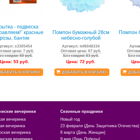
рытка - подвеска
равляем!" красные
Помпон бумажный 28см
Помпон 
розы, бантик
небесно-голубой
ртикул:
s3305454
Артикул:
mf6048334
Арти
товая цена: 7 руб.
Оптовая цена: 67 руб.
Оптова
ез скидки: 60 руб.
Без скидки: 83 руб.
Без ск
Цена:
53
руб.
Цена:
72
руб.
Цен
ОБАВИТЬ В КОРЗИНУ
ДОБАВИТЬ В КОРЗИНУ
ДОБА
ческие вечеринки
Сезонные праздники
кая вечеринка
Новый год
ая вечеринка
23 февраля (День Защитника Отечества)
рская вечеринка
8 марта (День Женщин)
анская вечеринка
9 мая (День Победы)