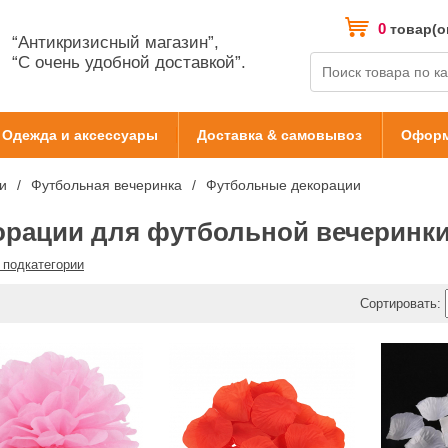
0
товар(о
“Антикризисный магазин”,
“С очень удобной доставкой”.
Одежда и аксессуары
Доставка & самовывоз
Оформ
и
Футбольная вечеринка
Футбольные декорации
орации для футбольной вечеринк
 подкатегории
Сортировать: