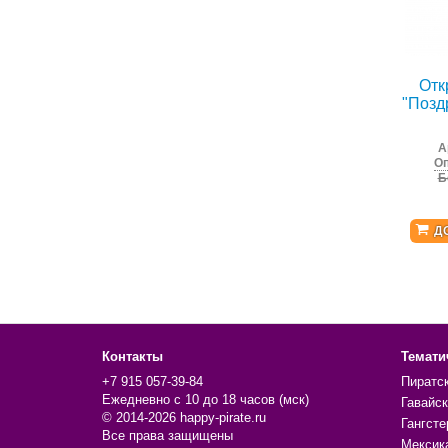
Отк
"Позд
А
Оп
Б
Д
Контакты
Темати
+7 915 057-39-84
Пиратс
Ежедневно с 10 до 18 часов (мск)
Гавайск
© 2014-2026 happy-pirate.ru
Гангсте
Все права защищены
Мексик