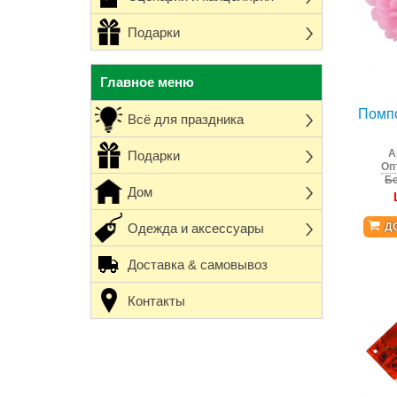
Подарки
Главное меню
Помп
Всё для праздника
А
Подарки
Оп
Бе
Дом
Одежда и аксессуары
Д
Доставка & самовывоз
Контакты