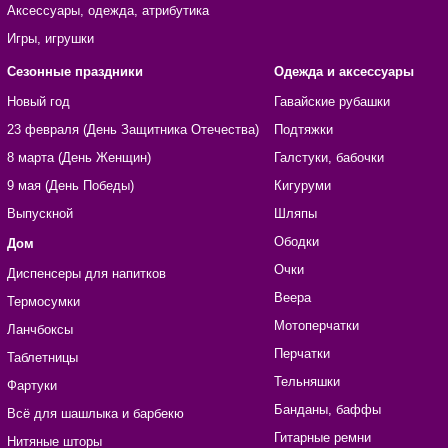
Аксессуары, одежда, атрибутика
Игры, игрушки
Сезонные праздники
Одежда и аксессуары
Новый год
Гавайские рубашки
23 февраля (День Защитника Отечества)
Подтяжки
8 марта (День Женщин)
Галстуки, бабочки
9 мая (День Победы)
Кигуруми
Выпускной
Шляпы
Ободки
Дом
Очки
Диспенсеры для напитков
Веера
Термосумки
Мотоперчатки
Ланчбоксы
Перчатки
Таблетницы
Тельняшки
Фартуки
Банданы, баффы
Всё для шашлыка и барбекю
Гитарные ремни
Нитяные шторы