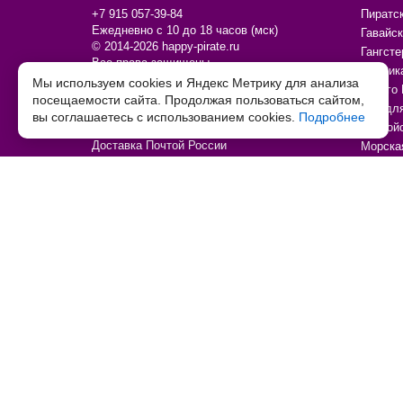
+7 915 057-39-84
Пиратс
Ежедневно с 10 до 18 часов (мск)
Гавайск
© 2014-2026 happy-pirate.ru
Гангсте
Все права защищены
Мексик
Мы используем cookies и Яндекс Метрику для анализа
Страницы
Чикаго 
посещаемости сайта. Продолжая пользоваться сайтом,
О магазине
Всё дл
вы соглашаетесь с использованием cookies.
Подробнее
Доставка и самовывоз
Ковбой
Доставка Почтой России
Морска
Оплата
Пионер
Контакты
Единор
Дополнительно
Подар
Личный кабинет
Кому д
Политика обработки персональных данных
Тип тов
Согласие на обработку персональных данных
Праздн
Договор-оферта
По увл
Возврат товара
По цен
Товары со скидкой
Товары
Таблица детских размеров
Праздн
Декора
Аксесс