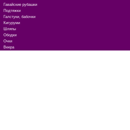
Гавайские рубашки
Подтяжки
Галстуки, бабочки
Кигуруми
Шляпы
Ободки
Очки
Веера
Мотоперчатки
Перчатки
Тельняшки
Банданы, баффы
Гитарные ремни
Канекалоны, пряди
Расчески
Аксессуары для волос
Маски для сна
Бижутерия
Ремни и пояса
Сумки на плечо
Для животных