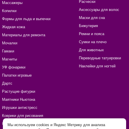
Расчески
Массажеры
Аксессуары для волос
Копилки
Маски для сна
Формы для льда и выпечки
Бижутерия
Жидкая кожа
Ремни и пояса
Материалы для ремонта
Сумки на плечо
Мочалки
Для животных
Гамаки
Переводные татуировки
Магниты
Наклейки для ногтей
УФ фонарики
Палатки игровые
Дартс
Растущие фигурки
Маятники Ньютона
Игрушки антистресс
Коврики для рисования
Наборы для рукоделия
Мы используем cookies и Яндекс Метрику для анализа