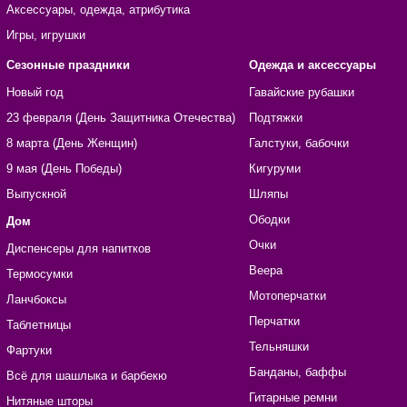
Аксессуары, одежда, атрибутика
Игры, игрушки
Сезонные праздники
Одежда и аксессуары
Новый год
Гавайские рубашки
23 февраля (День Защитника Отечества)
Подтяжки
8 марта (День Женщин)
Галстуки, бабочки
9 мая (День Победы)
Кигуруми
Выпускной
Шляпы
Ободки
Дом
Очки
Диспенсеры для напитков
Веера
Термосумки
Мотоперчатки
Ланчбоксы
Перчатки
Таблетницы
Тельняшки
Фартуки
Банданы, баффы
Всё для шашлыка и барбекю
Гитарные ремни
Нитяные шторы