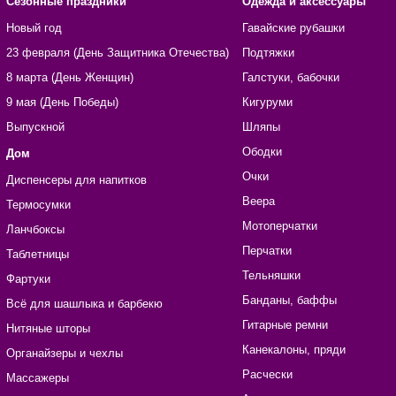
Сезонные праздники
Одежда и аксессуары
Новый год
Гавайские рубашки
23 февраля (День Защитника Отечества)
Подтяжки
8 марта (День Женщин)
Галстуки, бабочки
9 мая (День Победы)
Кигуруми
Выпускной
Шляпы
Ободки
Дом
Очки
Диспенсеры для напитков
Веера
Термосумки
Мотоперчатки
Ланчбоксы
Перчатки
Таблетницы
Тельняшки
Фартуки
Банданы, баффы
Всё для шашлыка и барбекю
Гитарные ремни
Нитяные шторы
Канекалоны, пряди
Органайзеры и чехлы
Расчески
Массажеры