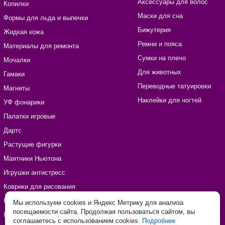
Аксессуары для волос
Копилки
Маски для сна
Формы для льда и выпечки
Бижутерия
Жидкая кожа
Ремни и пояса
Материалы для ремонта
Сумки на плечо
Мочалки
Для животных
Гамаки
Переводные татуировки
Магниты
Наклейки для ногтей
УФ фонарики
Палатки игровые
Дартс
Растущие фигурки
Маятники Ньютона
Игрушки антистресс
Коврики для рисования
Наборы для рукоделия
Мы используем cookies и Яндекс Метрику для анализа
посещаемости сайта. Продолжая пользоваться сайтом, вы
Наклейки виниловые
соглашаетесь с использованием cookies.
Подробнее