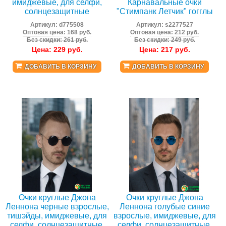
имиджевые, для селфи,
Карнавальные очки
солнцезащитные
"Стимпанк Летчик" гогглы
Артикул:
d775508
Артикул:
s2277527
Оптовая цена: 168 руб.
Оптовая цена: 212 руб.
Без скидки: 261 руб.
Без скидки: 249 руб.
Цена:
229
руб.
Цена:
217
руб.
ДОБАВИТЬ В КОРЗИНУ
ДОБАВИТЬ В КОРЗИНУ
Очки круглые Джона
Очки круглые Джона
Леннона черные взрослые,
Леннона голубые синие
тишэйды, имиджевые, для
взрослые, имиджевые, для
селфи, солнцезащитные,
селфи, солнцезащитные,