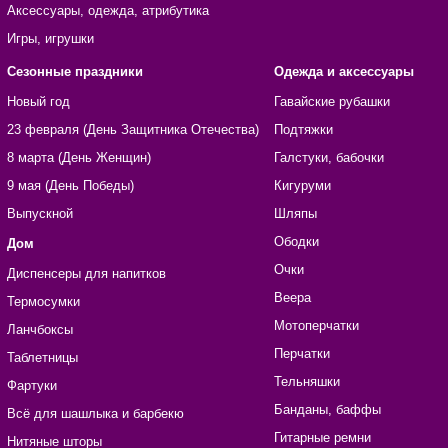
Аксессуары, одежда, атрибутика
Игры, игрушки
Сезонные праздники
Одежда и аксессуары
Новый год
Гавайские рубашки
23 февраля (День Защитника Отечества)
Подтяжки
8 марта (День Женщин)
Галстуки, бабочки
9 мая (День Победы)
Кигуруми
Выпускной
Шляпы
Ободки
Дом
Очки
Диспенсеры для напитков
Веера
Термосумки
Мотоперчатки
Ланчбоксы
Перчатки
Таблетницы
Тельняшки
Фартуки
Банданы, баффы
Всё для шашлыка и барбекю
Гитарные ремни
Нитяные шторы