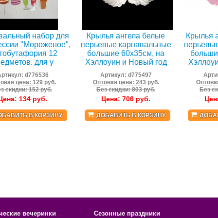
вальный набор для
Крылья ангела белые
Крылья 
ссии "Мороженое",
перьевые карнавальные
перьевы
тобутафория 12
большие 60х35см, на
больши
едметов. для у
Хэллоуин и Новый год
Хэллоуи
Артикул:
d776536
Артикул:
d775497
Арти
овая цена: 129 руб.
Оптовая цена: 243 руб.
Оптовая
з скидки: 152 руб.
Без скидки: 803 руб.
Без ск
Цена:
134
руб.
Цена:
706
руб.
Цен
ОБАВИТЬ В КОРЗИНУ
ДОБАВИТЬ В КОРЗИНУ
ДОБА
ческие вечеринки
Сезонные праздники