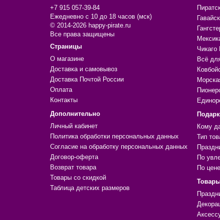
+7 915 057-39-84
Пиратс
Ежедневно с 10 до 18 часов (мск)
Гавайск
© 2014-2026 happy-pirate.ru
Гангсте
Все права защищены
Мексик
Страницы
Чикаго 
О магазине
Всё дл
Доставка и самовывоз
Ковбой
Доставка Почтой России
Морска
Оплата
Пионер
Контакты
Единор
Дополнительно
Подар
Личный кабинет
Кому д
Политика обработки персональных данных
Тип тов
Согласие на обработку персональных данных
Праздн
Договор-оферта
По увл
Возврат товара
По цен
Товары со скидкой
Товары
Таблица детских размеров
Праздн
Декора
Аксесс