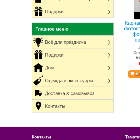
Подарки
Карна
фотосе
Главное меню
фо
пр
Всё для праздника
Опт
Подарки
Бе
Дом
Д
Одежда и аксессуары
Доставка & самовывоз
Контакты
Контакты
Темати