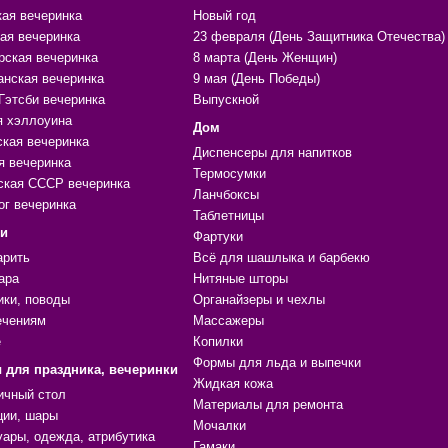
кая вечеринка
Новый год
ая вечеринка
23 февраля (День Защитника Отечества)
рская вечеринка
8 марта (День Женщин)
анская вечеринка
9 мая (День Победы)
Гэтсби вечеринка
Выпускной
я хэллоуина
Дом
ская вечеринка
Диспенсеры для напитков
я вечеринка
Термосумки
ская СССР вечеринка
Ланчбоксы
ог вечеринка
Таблетницы
ки
Фартуки
арить
Всё для шашлыка и барбекю
ара
Нитяные шторы
ики, поводы
Органайзеры и чехлы
ечениям
Массажеры
е
Копилки
Формы для льда и выпечки
 для праздника, вечеринки
Жидкая кожа
ичный стол
Материалы для ремонта
ции, шары
Мочалки
уары, одежда, атрибутика
Гамаки