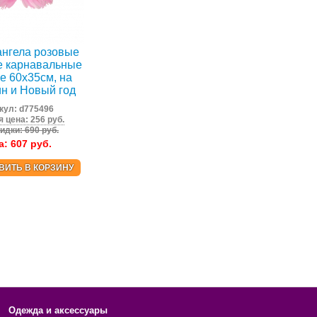
ангела розовые
е карнавальные
е 60х35см, на
н и Новый год
кул:
d775496
 цена: 256 руб.
идки: 690 руб.
а:
607
руб.
ВИТЬ В КОРЗИНУ
Одежда и аксессуары