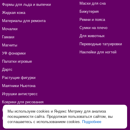
Маски для сна
Формы для льда и выпечки
Бижутерия
Жидкая кожа
Ремни и пояса
Материалы для ремонта
Сумки на плечо
Мочалки
Для животных
Гамаки
Переводные татуировки
Магниты
Наклейки для ногтей
УФ фонарики
Палатки игровые
Дартс
Растущие фигурки
Маятники Ньютона
Игрушки антистресс
Коврики для рисования
Наборы для рукоделия
Мы используем cookies и Яндекс Метрику для анализа
посещаемости сайта. Продолжая пользоваться сайтом, вы
Наклейки виниловые
соглашаетесь с использованием cookies.
Подробнее