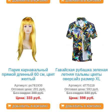
ДОБАВИТЬ В КОРЗИНУ
ДОБАВИТЬ В КОРЗИНУ
Парик карнавальный
Гавайская рубашка зеленая
прямой длинный 60 см, цвет
летняя пальмы цветы
желтый
оверсайз размер XL
Артикул:
ps781930
Артикул:
d775116
Оптовая цена: 201 руб.
Оптовая цена: 593 руб.
Без скидки: 388 руб.
Без скидки: 680 руб.
Цена:
333
руб.
Цена:
598
руб.
ДОБАВИТЬ В КОРЗИНУ
ДОБАВИТЬ В КОРЗИНУ