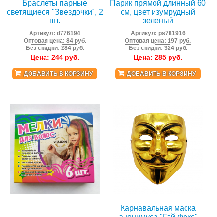
Браслеты парные
Парик прямой длинный 60
светящиеся "Звездочки", 2
см, цвет изумрудный
шт.
зеленый
Артикул:
d776194
Артикул:
ps781916
Оптовая цена: 84 руб.
Оптовая цена: 197 руб.
Без скидки: 284 руб.
Без скидки: 324 руб.
Цена:
244
руб.
Цена:
285
руб.
ДОБАВИТЬ В КОРЗИНУ
ДОБАВИТЬ В КОРЗИНУ
Карнавальная маска
анонимуса "Гай Фокс"