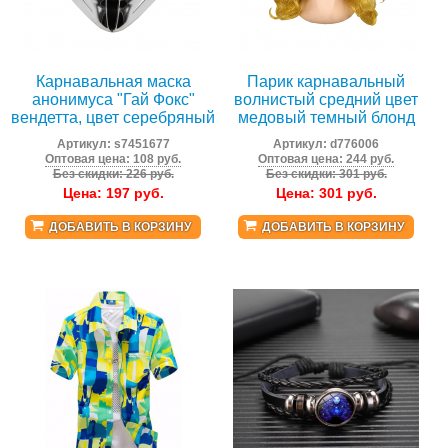
Карнавальная маска
Парик карнавальный
анонимуса "Гай Фокс"
волнистый средний цвет
вендетта, цвет серебряный
медовый темный блонд
Артикул:
s7451677
Артикул:
d776006
Оптовая цена: 108 руб.
Оптовая цена: 244 руб.
Без скидки: 226 руб.
Без скидки: 301 руб.
Цена:
197
руб.
Цена:
301
руб.
ДОБАВИТЬ В КОРЗИНУ
ДОБАВИТЬ В КОРЗИНУ