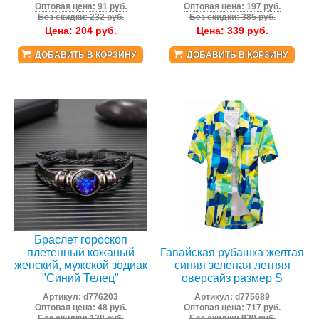
Оптовая цена: 91 руб.
Оптовая цена: 197 руб.
Без скидки: 232 руб.
Без скидки: 385 руб.
Цена:
204
руб.
Цена:
339
руб.
ДОБАВИТЬ В КОРЗИНУ
ДОБАВИТЬ В КОРЗИНУ
Браслет гороскоп
плетенный кожаный
Гавайская рубашка желтая
женский, мужской зодиак
синяя зеленая летняя
"Синий Телец"
оверсайз размер S
Артикул:
d776203
Артикул:
d775689
Оптовая цена: 48 руб.
Оптовая цена: 717 руб.
Без скидки: 138 руб.
Без скидки: 820 руб.