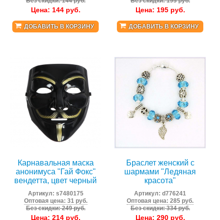
Без скидки: 144 руб.
Без скидки: 195 руб.
Цена:
144
руб.
Цена:
195
руб.
ДОБАВИТЬ В КОРЗИНУ
ДОБАВИТЬ В КОРЗИНУ
Карнавальная маска
Браслет женский с
анонимуса "Гай Фокс"
шармами "Ледяная
вендетта, цвет черный
красота"
Артикул:
s7480175
Артикул:
d776241
Оптовая цена: 31 руб.
Оптовая цена: 285 руб.
Без скидки: 249 руб.
Без скидки: 334 руб.
Цена:
214
руб.
Цена:
290
руб.