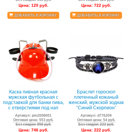
Цена:
120
руб.
Цена:
722
руб.
ДОБАВИТЬ В КОРЗИНУ
ДОБАВИТЬ В КОРЗИНУ
Каска пивная красная
Браслет гороскоп
мужская футбольная с
плетенный кожаный
подставкой для банки пива,
женский, мужской зодиак
с отверстиями под нап
"Синий Скорпион"
Артикул:
pm2008001
Артикул:
d776209
Оптовая цена: 553 руб.
Оптовая цена: 54 руб.
Без скидки: 858 руб.
Без скидки: 222 руб.
Цена:
746
руб.
Цена:
222
руб.