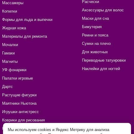
Расчески
Массажеры
Аксессуары для волос
Копилки
Маски для сна
Формы для льда и выпечки
Бижутерия
Жидкая кожа
Ремни и пояса
Материалы для ремонта
Сумки на плечо
Мочалки
Для животных
Гамаки
Переводные татуировки
Магниты
Наклейки для ногтей
УФ фонарики
Палатки игровые
Дартс
Растущие фигурки
Маятники Ньютона
Игрушки антистресс
Коврики для рисования
Наборы для рукоделия
Мы используем cookies и Яндекс Метрику для анализа