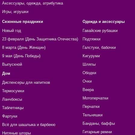
Аксессуары, одежда, атрибутика
Игры, игрушки
Сезонные праздники
Одежда и аксессуары
Новый год
Гавайские рубашки
23 февраля (День Защитника Отечества)
Подтяжки
8 марта (День Женщин)
Галстуки, бабочки
9 мая (День Победы)
Кигуруми
Выпускной
Шляпы
Ободки
Дом
Очки
Диспенсеры для напитков
Веера
Термосумки
Мотоперчатки
Ланчбоксы
Перчатки
Таблетницы
Тельняшки
Фартуки
Банданы, баффы
Всё для шашлыка и барбекю
Гитарные ремни
Нитяные шторы