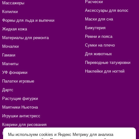
Расчески
Массажеры
Аксессуары для волос
Копилки
Маски для сна
Формы для льда и выпечки
Бижутерия
Жидкая кожа
Ремни и пояса
Материалы для ремонта
Сумки на плечо
Мочалки
Для животных
Гамаки
Переводные татуировки
Магниты
Наклейки для ногтей
УФ фонарики
Палатки игровые
Дартс
Растущие фигурки
Маятники Ньютона
Игрушки антистресс
Коврики для рисования
Наборы для рукоделия
Мы используем cookies и Яндекс Метрику для анализа