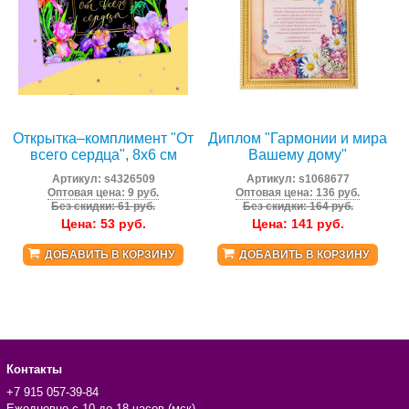
Открытка‒комплимент "От
Диплом "Гармонии и мира
всего сердца", 8х6 см
Вашему дому"
Артикул:
s4326509
Артикул:
s1068677
Оптовая цена: 9 руб.
Оптовая цена: 136 руб.
Без скидки: 61 руб.
Без скидки: 164 руб.
Цена:
53
руб.
Цена:
141
руб.
ДОБАВИТЬ В КОРЗИНУ
ДОБАВИТЬ В КОРЗИНУ
Контакты
+7 915 057-39-84
Ежедневно с 10 до 18 часов (мск)