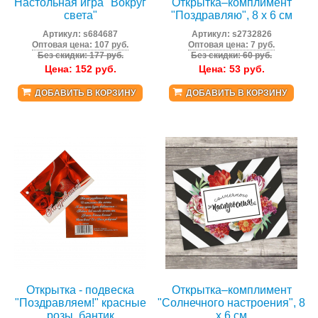
Настольная игра "Вокруг
Открытка–комплимент
света"
"Поздравляю", 8 х 6 см
Артикул:
s684687
Артикул:
s2732826
Оптовая цена: 107 руб.
Оптовая цена: 7 руб.
Без скидки: 177 руб.
Без скидки: 60 руб.
Цена:
152
руб.
Цена:
53
руб.
ДОБАВИТЬ В КОРЗИНУ
ДОБАВИТЬ В КОРЗИНУ
Открытка - подвеска
Открытка–комплимент
"Поздравляем!" красные
"Солнечного настроения", 8
розы, бантик
х 6 см