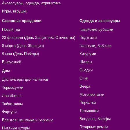
Аксессуары, одежда, атрибутика
Игры, игрушки
Сезонные праздники
Одежда и аксессуары
Новый год
Гавайские рубашки
23 февраля (День Защитника Отечества)
Подтяжки
8 марта (День Женщин)
Галстуки, бабочки
9 мая (День Победы)
Кигуруми
Выпускной
Шляпы
Ободки
Дом
Очки
Диспенсеры для напитков
Веера
Термосумки
Мотоперчатки
Ланчбоксы
Перчатки
Таблетницы
Тельняшки
Фартуки
Банданы, баффы
Всё для шашлыка и барбекю
Гитарные ремни
Нитяные шторы