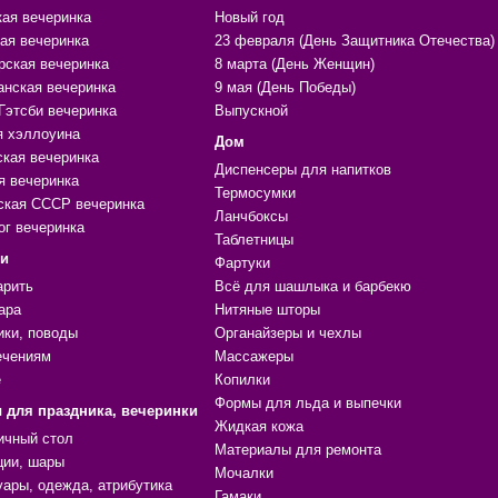
кая вечеринка
Новый год
ая вечеринка
23 февраля (День Защитника Отечества)
рская вечеринка
8 марта (День Женщин)
анская вечеринка
9 мая (День Победы)
Гэтсби вечеринка
Выпускной
я хэллоуина
Дом
ская вечеринка
Диспенсеры для напитков
я вечеринка
Термосумки
ская СССР вечеринка
Ланчбоксы
ог вечеринка
Таблетницы
ки
Фартуки
арить
Всё для шашлыка и барбекю
ара
Нитяные шторы
ики, поводы
Органайзеры и чехлы
ечениям
Массажеры
е
Копилки
Формы для льда и выпечки
 для праздника, вечеринки
Жидкая кожа
ичный стол
Материалы для ремонта
ции, шары
Мочалки
уары, одежда, атрибутика
Гамаки