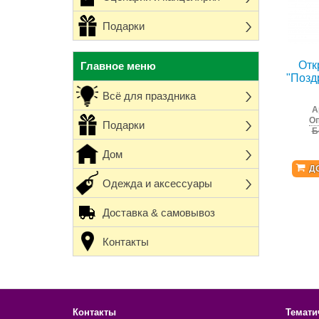
Подарки
Отк
Главное меню
"Позд
Всё для праздника
А
Оп
Подарки
Б
Дом
Д
Одежда и аксессуары
Доставка & самовывоз
Контакты
Контакты
Темати