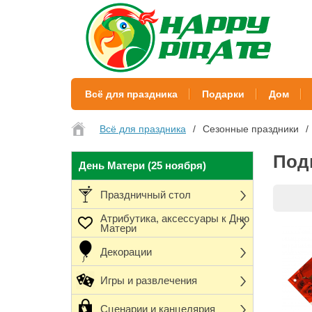
Всё для праздника
Подарки
Дом
Всё для праздника
Сезонные праздники
Под
День Матери (25 ноября)
Праздничный стол
Атрибутика, аксессуары к Дню
Матери
Декорации
Игры и развлечения
Сценарии и канцелярия