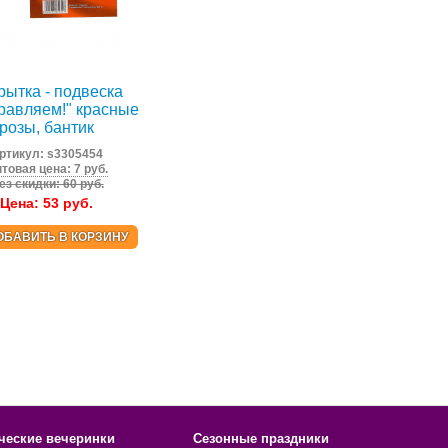
рытка - подвеска
равляем!" красные
розы, бантик
ртикул:
s3305454
товая цена: 7 руб.
ез скидки: 60 руб.
Цена:
53
руб.
ОБАВИТЬ В КОРЗИНУ
ческие вечеринки
Сезонные праздники