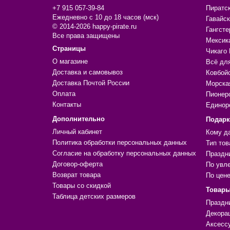
+7 915 057-39-84
Пиратс
Ежедневно с 10 до 18 часов (мск)
Гавайск
© 2014-2026 happy-pirate.ru
Гангсте
Все права защищены
Мексик
Страницы
Чикаго 
О магазине
Всё дл
Доставка и самовывоз
Ковбой
Доставка Почтой России
Морска
Оплата
Пионер
Контакты
Единор
Дополнительно
Подар
Личный кабинет
Кому д
Политика обработки персональных данных
Тип тов
Согласие на обработку персональных данных
Праздн
Договор-оферта
По увл
Возврат товара
По цен
Товары со скидкой
Товары
Таблица детских размеров
Праздн
Декора
Аксесс