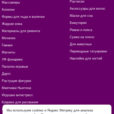
Расчески
Массажеры
Аксессуары для волос
Копилки
Маски для сна
Формы для льда и выпечки
Бижутерия
Жидкая кожа
Ремни и пояса
Материалы для ремонта
Сумки на плечо
Мочалки
Для животных
Гамаки
Переводные татуировки
Магниты
Наклейки для ногтей
УФ фонарики
Палатки игровые
Дартс
Растущие фигурки
Маятники Ньютона
Игрушки антистресс
Коврики для рисования
Наборы для рукоделия
Мы используем cookies и Яндекс Метрику для анализа