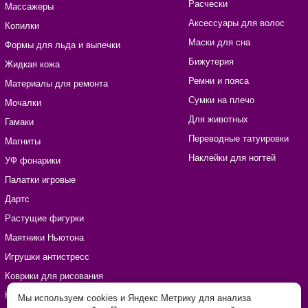
Расчески
Массажеры
Аксессуары для волос
Копилки
Маски для сна
Формы для льда и выпечки
Бижутерия
Жидкая кожа
Ремни и пояса
Материалы для ремонта
Сумки на плечо
Мочалки
Для животных
Гамаки
Переводные татуировки
Магниты
Наклейки для ногтей
УФ фонарики
Палатки игровые
Дартс
Растущие фигурки
Маятники Ньютона
Игрушки антистресс
Коврики для рисования
Наборы для рукоделия
Мы используем cookies и Яндекс Метрику для анализа