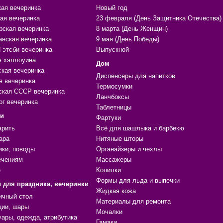
кая вечеринка
Новый год
ая вечеринка
23 февраля (День Защитника Отечества)
рская вечеринка
8 марта (День Женщин)
анская вечеринка
9 мая (День Победы)
Гэтсби вечеринка
Выпускной
я хэллоуина
Дом
ская вечеринка
Диспенсеры для напитков
я вечеринка
Термосумки
ская СССР вечеринка
Ланчбоксы
ог вечеринка
Таблетницы
ки
Фартуки
арить
Всё для шашлыка и барбекю
ара
Нитяные шторы
ики, поводы
Органайзеры и чехлы
ечениям
Массажеры
е
Копилки
Формы для льда и выпечки
 для праздника, вечеринки
Жидкая кожа
ичный стол
Материалы для ремонта
ции, шары
Мочалки
уары, одежда, атрибутика
Гамаки