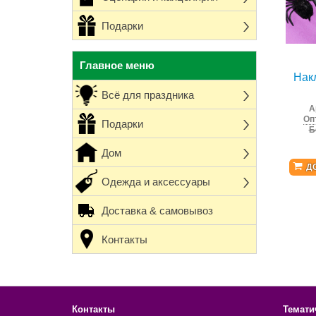
Подарки
Главное меню
Нак
Всё для праздника
А
Оп
Подарки
Б
Дом
Д
Одежда и аксессуары
Доставка & самовывоз
Контакты
Контакты
Темати