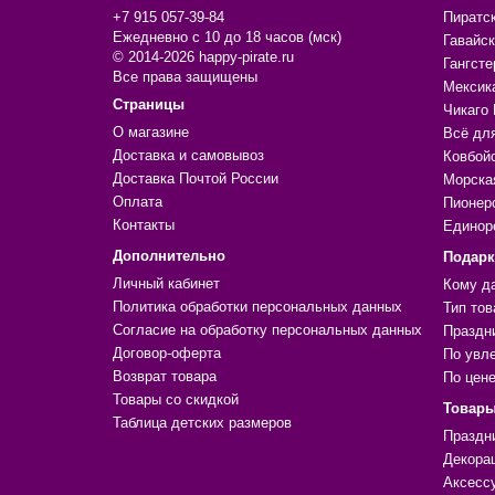
+7 915 057-39-84
Пиратс
Ежедневно с 10 до 18 часов (мск)
Гавайск
© 2014-2026 happy-pirate.ru
Гангсте
Все права защищены
Мексик
Страницы
Чикаго 
О магазине
Всё дл
Доставка и самовывоз
Ковбой
Доставка Почтой России
Морска
Оплата
Пионер
Контакты
Единор
Дополнительно
Подар
Личный кабинет
Кому д
Политика обработки персональных данных
Тип тов
Согласие на обработку персональных данных
Праздн
Договор-оферта
По увл
Возврат товара
По цен
Товары со скидкой
Товары
Таблица детских размеров
Праздн
Декора
Аксесс