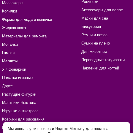
Расчески
Массажеры
Аксессуары для волос
Копилки
Маски для сна
Формы для льда и выпечки
Бижутерия
Жидкая кожа
Ремни и пояса
Материалы для ремонта
Сумки на плечо
Мочалки
Для животных
Гамаки
Переводные татуировки
Магниты
Наклейки для ногтей
УФ фонарики
Палатки игровые
Дартс
Растущие фигурки
Маятники Ньютона
Игрушки антистресс
Коврики для рисования
Наборы для рукоделия
Мы используем cookies и Яндекс Метрику для анализа