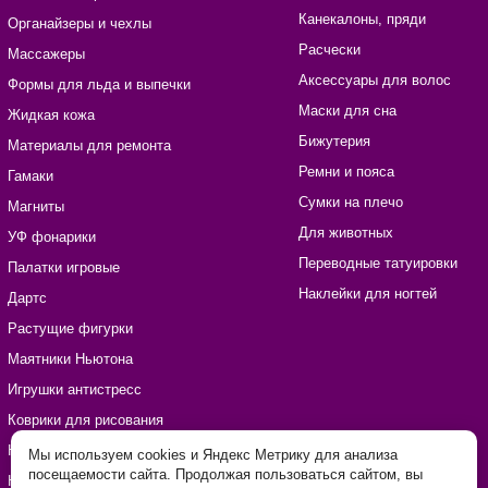
Канекалоны, пряди
Органайзеры и чехлы
Расчески
Массажеры
Аксессуары для волос
Формы для льда и выпечки
Маски для сна
Жидкая кожа
Бижутерия
Материалы для ремонта
Ремни и пояса
Гамаки
Сумки на плечо
Магниты
Для животных
УФ фонарики
Переводные татуировки
Палатки игровые
Наклейки для ногтей
Дартс
Растущие фигурки
Маятники Ньютона
Игрушки антистресс
Коврики для рисования
Наборы для рукоделия
Мы используем cookies и Яндекс Метрику для анализа
посещаемости сайта. Продолжая пользоваться сайтом, вы
Наклейки виниловые