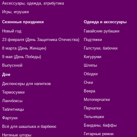
Аксессуары, одежда, атрибутика
Игры, игрушки
Сезонные праздники
Одежда и аксессуары
Новый год
Гавайские рубашки
23 февраля (День Защитника Отечества)
Подтяжки
8 марта (День Женщин)
Галстуки, бабочки
9 мая (День Победы)
Кигуруми
Выпускной
Шляпы
Ободки
Дом
Очки
Диспенсеры для напитков
Веера
Термосумки
Мотоперчатки
Ланчбоксы
Перчатки
Таблетницы
Тельняшки
Фартуки
Банданы, баффы
Всё для шашлыка и барбекю
Гитарные ремни
Нитяные шторы