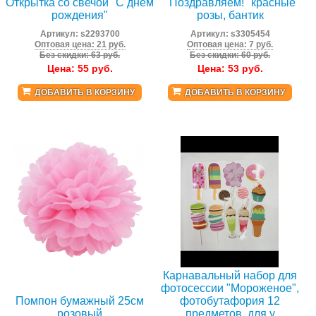
Открытка со свечой "С днем
"Поздравляем!" красные
рождения"
розы, бантик
Артикул:
s2293700
Артикул:
s3305454
Оптовая цена: 21 руб.
Оптовая цена: 7 руб.
Без скидки: 63 руб.
Без скидки: 60 руб.
Цена:
55
руб.
Цена:
53
руб.
ДОБАВИТЬ В КОРЗИНУ
ДОБАВИТЬ В КОРЗИНУ
Карнавальный набор для
фотосессии "Мороженое",
Помпон бумажный 25см
фотобутафория 12
розовый
предметов. для у