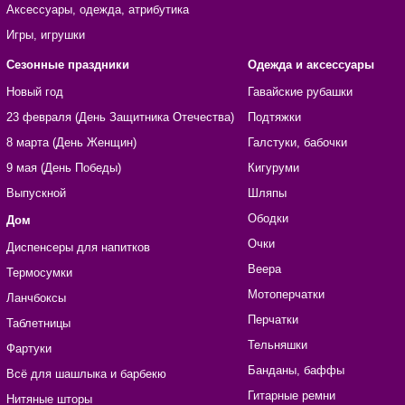
Аксессуары, одежда, атрибутика
Игры, игрушки
Сезонные праздники
Одежда и аксессуары
Новый год
Гавайские рубашки
23 февраля (День Защитника Отечества)
Подтяжки
8 марта (День Женщин)
Галстуки, бабочки
9 мая (День Победы)
Кигуруми
Выпускной
Шляпы
Ободки
Дом
Очки
Диспенсеры для напитков
Веера
Термосумки
Мотоперчатки
Ланчбоксы
Перчатки
Таблетницы
Тельняшки
Фартуки
Банданы, баффы
Всё для шашлыка и барбекю
Гитарные ремни
Нитяные шторы