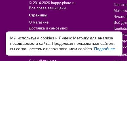
© 2014-2026 happy-pirate.ru
Гангсте
Все права защищены
Мексик
Страницы
Чикаго 
О магазине
Всё дл
Доставка и самовывоз
Ковбой
Доставка Почтой России
Морска
Мы используем cookies и Яндекс Метрику для анализа
Оплата
Пионер
посещаемости сайта. Продолжая пользоваться сайтом,
Контакты
Единор
вы соглашаетесь с использованием cookies.
Подробнее
Дополнительно
Подар
Личный кабинет
Кому д
Политика обработки персональных данных
Тип тов
Согласие на обработку персональных данных
Праздн
Договор-оферта
По увл
Возврат товара
По цен
Товары со скидкой
Товары
Таблица детских размеров
Праздн
Декора
Аксесс
Игры, и