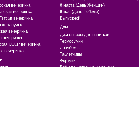
рская вечеринка
8 марта (День Женщин)
анская вечеринка
9 мая (День Победы)
Гэтсби вечеринка
Выпускной
я хэллоуина
Дом
ская вечеринка
Диспенсеры для напитков
я вечеринка
Термосумки
ская СССР вечеринка
Ланчбоксы
ог вечеринка
Таблетницы
ки
Фартуки
арить
Всё для шашлыка и барбекю
ара
Нитяные шторы
ики, поводы
Органайзеры и чехлы
ечениям
Массажеры
е
Копилки
Формы для льда и выпечки
 для праздника, вечеринки
Жидкая кожа
ичный стол
Материалы для ремонта
ции, шары
Мочалки
уары, одежда, атрибутика
Гамаки
грушки
Магниты
УФ фонарики