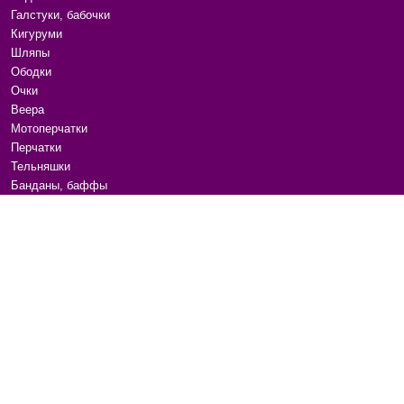
Галстуки, бабочки
Кигуруми
Шляпы
Ободки
Очки
Веера
Мотоперчатки
Перчатки
Тельняшки
Банданы, баффы
Гитарные ремни
Канекалоны, пряди
Расчески
Аксессуары для волос
Маски для сна
Бижутерия
Ремни и пояса
Сумки на плечо
Для животных
Переводные татуировки
Наклейки для ногтей