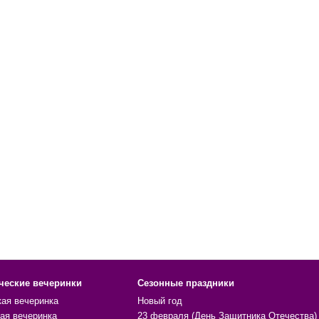
ческие вечеринки
Сезонные праздники
кая вечеринка
Новый год
ая вечеринка
23 февраля (День Защитника Отечества)