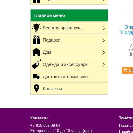
Главное меню
Отк
Всё для праздника
"Позд
Подарки
А
Оп
Дом
Б
Одежда и аксессуары
Д
Доставка & самовывоз
Контакты
Контакты
Темати
+7 915 057-39-84
Пиратс
Ежедневно с 10 до 18 часов (мск)
Гавайск