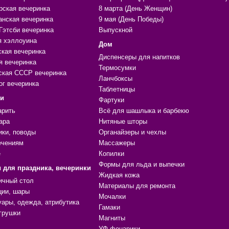
рская вечеринка
8 марта (День Женщин)
анская вечеринка
9 мая (День Победы)
Гэтсби вечеринка
Выпускной
я хэллоуина
Дом
ская вечеринка
Диспенсеры для напитков
я вечеринка
Термосумки
ская СССР вечеринка
Ланчбоксы
ог вечеринка
Таблетницы
ки
Фартуки
арить
Всё для шашлыка и барбекю
ара
Нитяные шторы
ики, поводы
Органайзеры и чехлы
ечениям
Массажеры
е
Копилки
Формы для льда и выпечки
 для праздника, вечеринки
Жидкая кожа
ичный стол
Материалы для ремонта
ции, шары
Мочалки
уары, одежда, атрибутика
Гамаки
грушки
Магниты
УФ фонарики