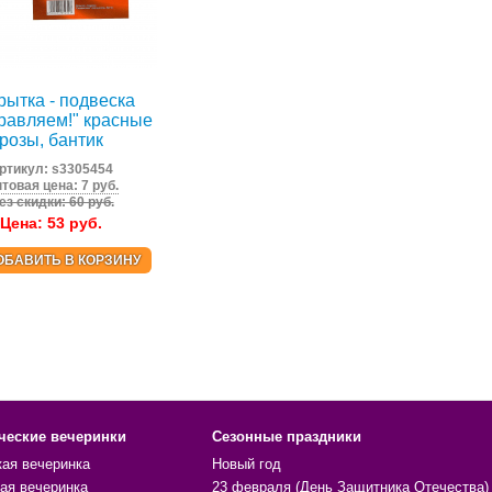
рытка - подвеска
равляем!" красные
розы, бантик
ртикул:
s3305454
товая цена: 7 руб.
ез скидки: 60 руб.
Цена:
53
руб.
ОБАВИТЬ В КОРЗИНУ
ческие вечеринки
Сезонные праздники
кая вечеринка
Новый год
ая вечеринка
23 февраля (День Защитника Отечества)