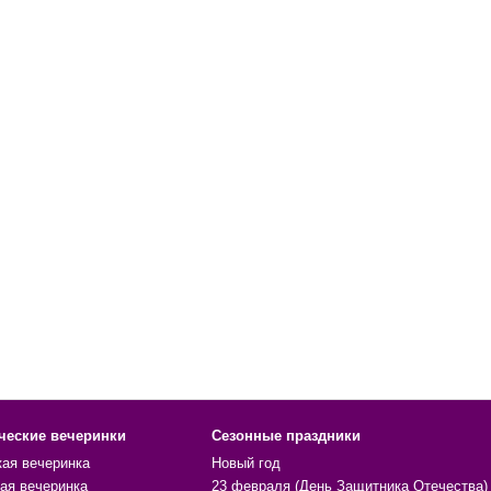
ческие вечеринки
Сезонные праздники
кая вечеринка
Новый год
ая вечеринка
23 февраля (День Защитника Отечества)