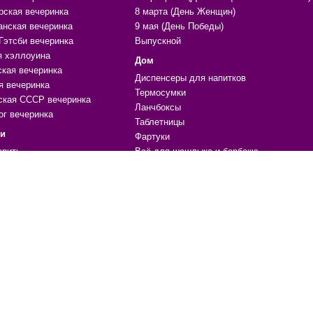
рская вечеринка
8 марта (День Женщин)
анская вечеринка
9 мая (День Победы)
Гэтсби вечеринка
Выпускной
я хэллоуина
Дом
ская вечеринка
Диспенсеры для напитков
я вечеринка
Термосумки
ская СССР вечеринка
Ланчбоксы
ог вечеринка
Таблетницы
ки
Фартуки
арить
Всё для шашлыка и барбекю
ара
Нитяные шторы
ики, поводы
Органайзеры и чехлы
ечениям
Массажеры
е
Копилки
Формы для льда и выпечки
 для праздника, вечеринки
Жидкая кожа
ичный стол
Материалы для ремонта
ции, шары
Мочалки
уары, одежда, атрибутика
Гамаки
грушки
Магниты
УФ фонарики