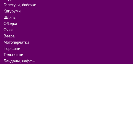
Галстуки, бабочки
Кигуруми
Шляпы
Ободки
Очки
Веера
Мотоперчатки
Перчатки
Тельняшки
Банданы, баффы
Гитарные ремни
Канекалоны, пряди
Расчески
Аксессуары для волос
Маски для сна
Бижутерия
Ремни и пояса
Сумки на плечо
Для животных
Переводные татуировки
Наклейки для ногтей