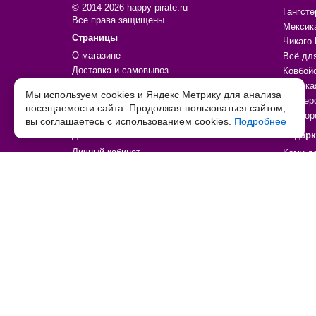
© 2014-2026 happy-pirate.ru
Гангсте
Все права защищены
Мексик
Страницы
Чикаго 
О магазине
Всё дл
Доставка и самовывоз
Ковбой
Доставка Почтой России
Морска
Мы используем cookies и Яндекс Метрику для анализа
Оплата
Пионер
посещаемости сайта. Продолжая пользоваться сайтом,
Контакты
Единор
вы соглашаетесь с использованием cookies.
Подробнее
Дополнительно
Подар
Личный кабинет
Кому д
Политика обработки персональных данных
Тип тов
Согласие на обработку персональных данных
Праздн
Договор-оферта
По увл
Возврат товара
По цен
Товары со скидкой
Товары
Таблица детских размеров
Праздн
Декора
Аксесс
Игры, и