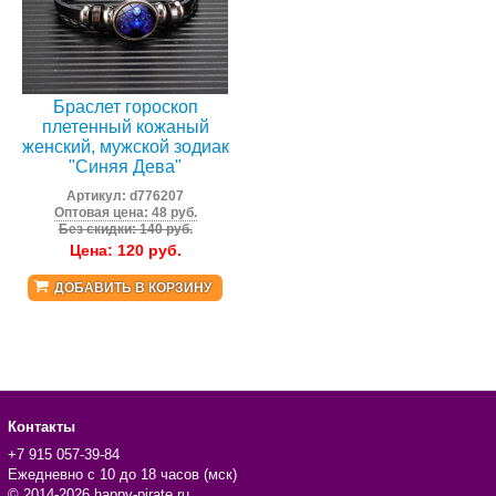
Браслет гороскоп
плетенный кожаный
женский, мужской зодиак
"Синяя Дева"
Артикул:
d776207
Оптовая цена: 48 руб.
Без скидки: 140 руб.
Цена:
120
руб.
ДОБАВИТЬ В КОРЗИНУ
Контакты
+7 915 057-39-84
Ежедневно с 10 до 18 часов (мск)
© 2014-2026 happy-pirate.ru