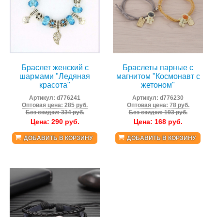
Браслет женский с
Браслеты парные с
шармами "Ледяная
магнитом "Космонавт с
красота"
жетоном"
Артикул:
d776241
Артикул:
d776230
Оптовая цена: 285 руб.
Оптовая цена: 78 руб.
Без скидки: 334 руб.
Без скидки: 193 руб.
Цена:
290
руб.
Цена:
168
руб.
ДОБАВИТЬ В КОРЗИНУ
ДОБАВИТЬ В КОРЗИНУ