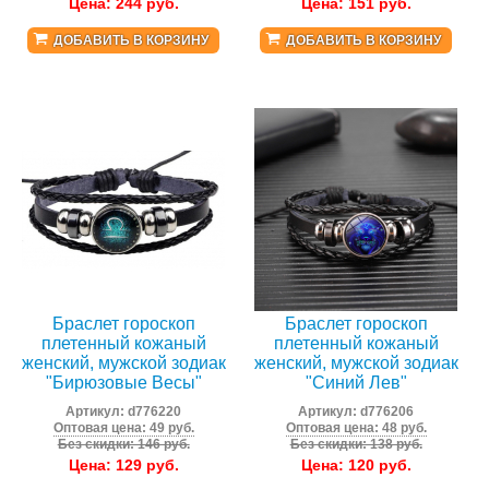
Цена:
244
руб.
Цена:
151
руб.
ДОБАВИТЬ В КОРЗИНУ
ДОБАВИТЬ В КОРЗИНУ
Браслет гороскоп
Браслет гороскоп
плетенный кожаный
плетенный кожаный
женский, мужской зодиак
женский, мужской зодиак
"Бирюзовые Весы"
"Синий Лев"
Артикул:
d776220
Артикул:
d776206
Оптовая цена: 49 руб.
Оптовая цена: 48 руб.
Без скидки: 146 руб.
Без скидки: 138 руб.
Цена:
129
руб.
Цена:
120
руб.