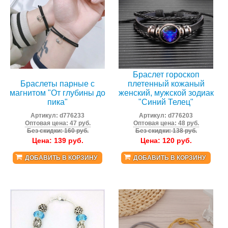
Браслет гороскоп
Браслеты парные с
плетенный кожаный
магнитом "От глубины до
женский, мужской зодиак
пика"
"Синий Телец"
Артикул:
d776233
Артикул:
d776203
Оптовая цена: 47 руб.
Оптовая цена: 48 руб.
Без скидки: 160 руб.
Без скидки: 138 руб.
Цена:
139
руб.
Цена:
120
руб.
ДОБАВИТЬ В КОРЗИНУ
ДОБАВИТЬ В КОРЗИНУ